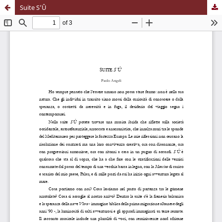
Suite S’Û