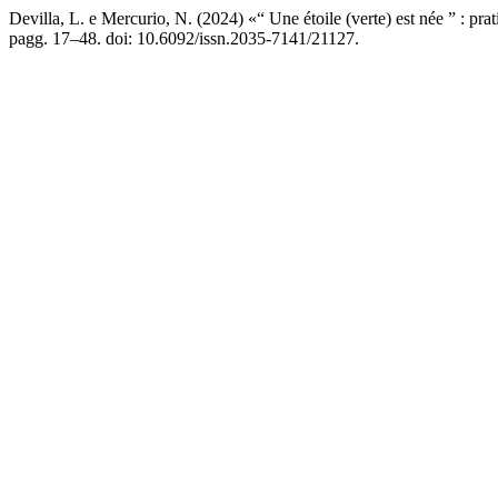
Devilla, L. e Mercurio, N. (2024) «“ Une étoile (verte) est née ” : pra
pagg. 17–48. doi: 10.6092/issn.2035-7141/21127.