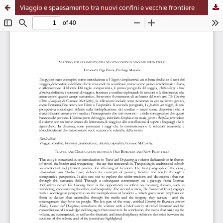
Viaggio e spaesamento tra nuovi confini e vecchie frontiere