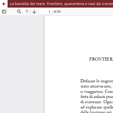
La banalità del mare. Frontiere, quarantena e navi da crocie