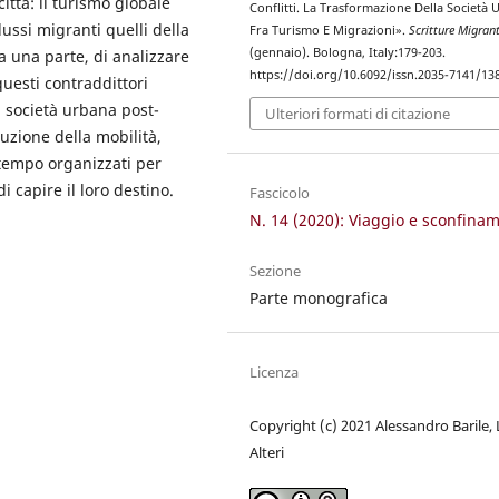
ittà: il turismo globale
Conflitti. La Trasformazione Della Società
flussi migranti quelli della
Fra Turismo E Migrazioni».
Scritture Migrant
(gennaio). Bologna, Italy:179-203.
da una parte, di analizzare
https://doi.org/10.6092/issn.2035-7141/13
questi contraddittori
la società urbana post-
Ulteriori formati di citazione
duzione della mobilità,
tempo organizzati per
di capire il loro destino.
Fascicolo
N. 14 (2020): Viaggio e sconfinam
Sezione
Parte monografica
Licenza
Copyright (c) 2021 Alessandro Barile,
Alteri