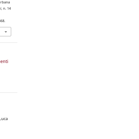
 Urbana
i
, n. 14
868.
enti
 Luca