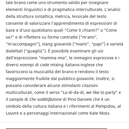
tale brano come uno strumento valido per insegnare
elementi linguistici e di pragmatica interculturale. L’analisi
della struttura sintattica, metrica, lessicale del testo
consente di valorizzare l’apprendimento di espressioni di
base e d’uso quotidiano quali “Come ti chiami?” o “Come
va?” e di riflettere su forme contratte (“m’ami”,
“m’accompagni”), slang giovanile (“mami”, “papi”) e varietà
dialettali (“guagliù”). È possibile esaminare gli usi
dell’espressione “mamma mia”, le immagini espressive e i
diversi esempi di code mixing italiano-inglese che
favoriscono la musicalità del brano e rendono il testo
maggiormente fruibile dal pubblico giovanile. Inoltre, si
possono considerare alcune stimolanti citazioni
multiculturali, come il verso “La-di-da-di, we like to party” e
il sample di
Che soddisfazione
di Pino Daniele che è un
simbolo della cultura italiana e i riferimenti al Pompidou, al
Louvre e a personaggi internazionali come Kate Moss.